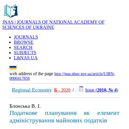
JNAS | JOURNALS OF NATIONAL ACADEMY OF
SCIENCES OF UKRAINE
JOURNALS
BROWSE
SEARCH
SUBJECTS
LibNAS UA
web address of the page
http://jnas.nbuv.gov.ua/article/UJRN-
0000417858
Regional Economy
Б
- 2020
/
Issue (
2010, № 4
)
Блонська В. І.
Податкове планування як елемент
адміністрування майнових податків