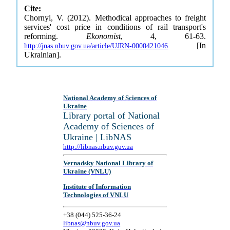
Cite:
Chornyi, V. (2012). Methodical approaches to freight
services' cost price in conditions of rail transport's
reforming.
Ekonomist
, 4, 61-63.
[In
http://jnas.nbuv.gov.ua/article/UJRN-0000421046
Ukrainian].
National Academy of Sciences of
Ukraine
Library portal of National
Academy of Sciences of
Ukraine | LibNAS
http://libnas.nbuv.gov.ua
Vernadsky National Library of
Ukraine (VNLU)
Institute of Information
Technologies of VNLU
+38 (044) 525-36-24
libnas@nbuv.gov.ua