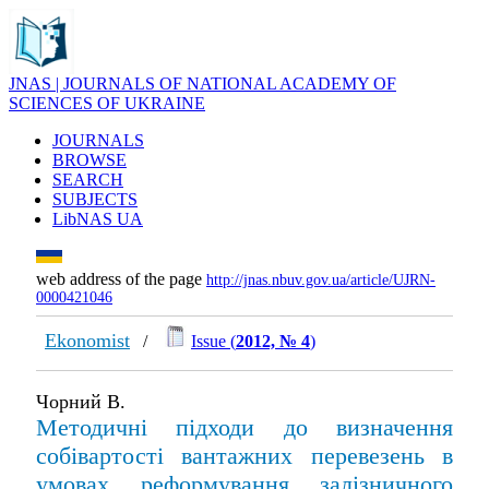
JNAS | JOURNALS OF NATIONAL ACADEMY OF
SCIENCES OF UKRAINE
JOURNALS
BROWSE
SEARCH
SUBJECTS
LibNAS UA
web address of the page
http://jnas.nbuv.gov.ua/article/UJRN-
0000421046
Ekonomist
/
Issue (
2012, № 4
)
Чорний В.
Методичні підходи до визначення
собівартості вантажних перевезень в
умовах реформування залізничного