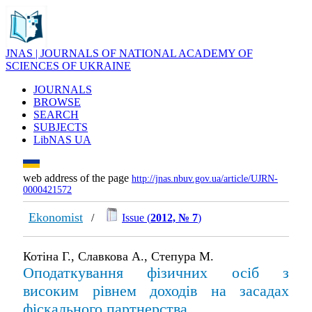
JNAS | JOURNALS OF NATIONAL ACADEMY OF
SCIENCES OF UKRAINE
JOURNALS
BROWSE
SEARCH
SUBJECTS
LibNAS UA
web address of the page
http://jnas.nbuv.gov.ua/article/UJRN-
0000421572
Ekonomist
/
Issue (
2012, № 7
)
Котіна Г., Славкова А., Степура М.
Оподаткування фізичних осіб з
високим рівнем доходів на засадах
фіскального партнерства