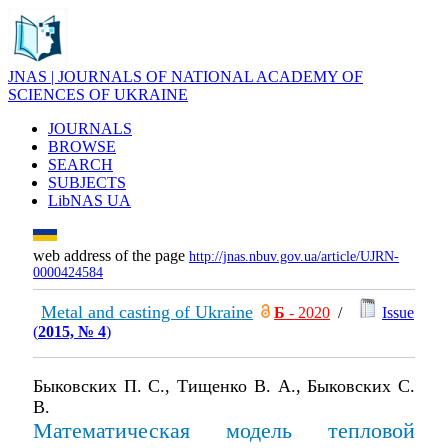
JNAS | JOURNALS OF NATIONAL ACADEMY OF
SCIENCES OF UKRAINE
JOURNALS
BROWSE
SEARCH
SUBJECTS
LibNAS UA
web address of the page
http://jnas.nbuv.gov.ua/article/UJRN-
0000424584
Metal and casting of Ukraine
Б
- 2020
/
Issue
(
2015, № 4
)
Быковских П. С., Тищенко В. А., Быковских С.
В.
Математическая модель тепловой