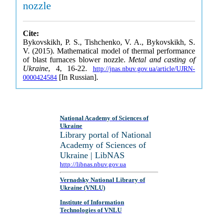
nozzle
Cite:
Bykovskikh, P. S., Tishchenko, V. A., Bykovskikh, S.
V. (2015). Mathematical model of thermal performance
of blast furnaces blower nozzle.
Metal and casting of
Ukraine
, 4, 16-22.
http://jnas.nbuv.gov.ua/article/UJRN-
[In Russian].
0000424584
National Academy of Sciences of
Ukraine
Library portal of National
Academy of Sciences of
Ukraine | LibNAS
http://libnas.nbuv.gov.ua
Vernadsky National Library of
Ukraine (VNLU)
Institute of Information
Technologies of VNLU