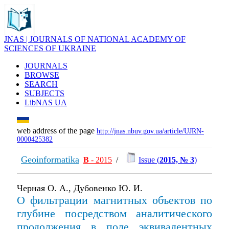
JNAS | JOURNALS OF NATIONAL ACADEMY OF
SCIENCES OF UKRAINE
JOURNALS
BROWSE
SEARCH
SUBJECTS
LibNAS UA
web address of the page
http://jnas.nbuv.gov.ua/article/UJRN-
0000425382
Geoinformatika
В
- 2015
/
Issue (
2015, № 3
)
Черная О. А., Дубовенко Ю. И.
О фильтрации магнитных объектов по
глубине посредством аналитического
продолжения в поле эквивалентных