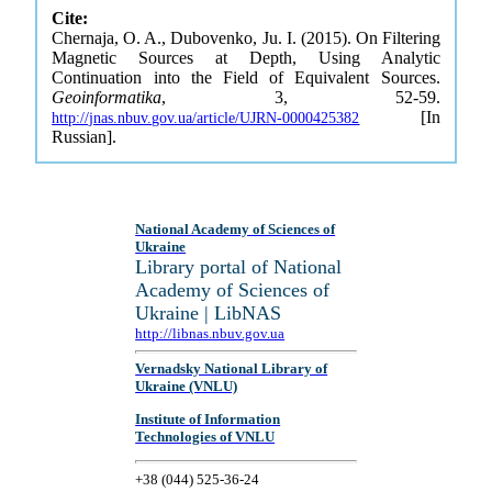
Cite:
Chernaja, O. A., Dubovenko, Ju. I. (2015). On Filtering
Magnetic Sources at Depth, Using Analytic
Continuation into the Field of Equivalent Sources.
Geoinformatika
, 3, 52-59.
[In
http://jnas.nbuv.gov.ua/article/UJRN-0000425382
Russian].
National Academy of Sciences of
Ukraine
Library portal of National
Academy of Sciences of
Ukraine | LibNAS
http://libnas.nbuv.gov.ua
Vernadsky National Library of
Ukraine (VNLU)
Institute of Information
Technologies of VNLU
+38 (044) 525-36-24