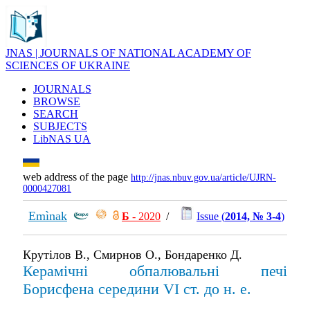
JNAS | JOURNALS OF NATIONAL ACADEMY OF
SCIENCES OF UKRAINE
JOURNALS
BROWSE
SEARCH
SUBJECTS
LibNAS UA
web address of the page
http://jnas.nbuv.gov.ua/article/UJRN-
0000427081
Emìnak
Б
- 2020
/
Issue (
2014, № 3-4
)
Крутілов В., Смирнов О., Бондаренко Д.
Керамічні обпалювальні печі
Борисфена середини VI ст. до н. е.