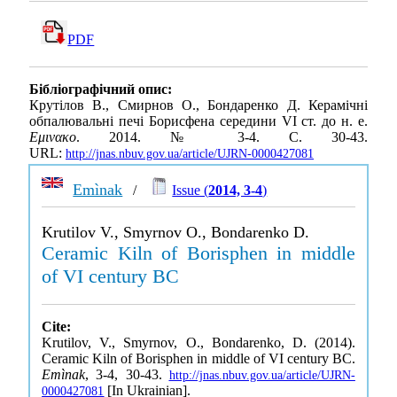
PDF
Бібліографічний опис:
Крутілов В., Смирнов О., Бондаренко Д. Керамічні
обпалювальні печі Борисфена середини VI ст. до н. е.
Εμινακο
. 2014. № 3-4. С. 30-43.
URL:
http://jnas.nbuv.gov.ua/article/UJRN-0000427081
Emìnak
/
Issue (
2014, 3-4
)
Krutilov V., Smyrnov O., Bondarenko D.
Ceramic Kiln of Borisphen in middle
of VI century BC
Cite:
Krutilov, V., Smyrnov, O., Bondarenko, D. (2014).
Ceramic Kiln of Borisphen in middle of VI century BC.
Emìnak
, 3-4, 30-43.
http://jnas.nbuv.gov.ua/article/UJRN-
[In Ukrainian].
0000427081