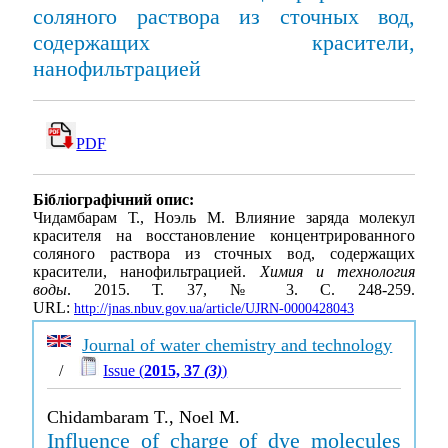
соляного раствора из сточных вод,
содержащих красители,
нанофильтрацией
PDF
Бібліографічний опис:
Чидамбарам Т., Ноэль М. Влияние заряда молекул
красителя на восстановление концентрированного
соляного раствора из сточных вод, содержащих
красители, нанофильтрацией.
Химия и технология
воды
. 2015. Т. 37, № 3. С. 248-259.
URL:
http://jnas.nbuv.gov.ua/article/UJRN-0000428043
Journal of water chemistry and technology
/
Issue (
2015, 37
(3)
)
Chidambaram T., Noel M.
Influence of charge of dye molecules