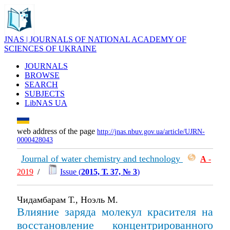
JNAS | JOURNALS OF NATIONAL ACADEMY OF
SCIENCES OF UKRAINE
JOURNALS
BROWSE
SEARCH
SUBJECTS
LibNAS UA
web address of the page
http://jnas.nbuv.gov.ua/article/UJRN-
0000428043
Journal of water chemistry and technology
А
-
2019
/
Issue (
2015, Т. 37, № 3
)
Чидамбарам Т., Ноэль М.
Влияние заряда молекул красителя на
восстановление концентрированного