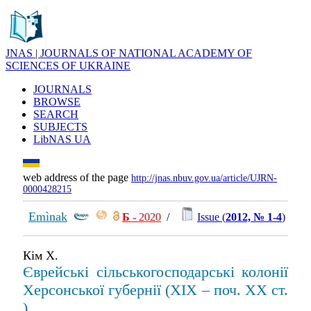
JNAS | JOURNALS OF NATIONAL ACADEMY OF
SCIENCES OF UKRAINE
JOURNALS
BROWSE
SEARCH
SUBJECTS
LibNAS UA
web address of the page
http://jnas.nbuv.gov.ua/article/UJRN-
0000428215
Emìnak
Б
- 2020
/
Issue (
2012, № 1-4
)
Кім Х.
Єврейські сільськогосподарські колонії
Херсонської губернії (ХІХ – поч. XX ст.
)