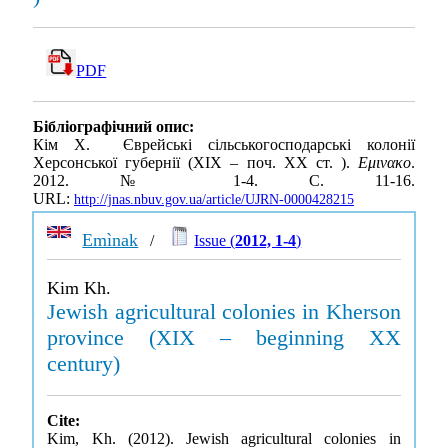
PDF
Бібліографічний опис:
Кім Х. Єврейські сільськогосподарські колонії
Херсонської губернії (ХІХ – поч. XX ст. ).
Εμινακο
.
2012. № 1-4. С. 11-16.
URL:
http://jnas.nbuv.gov.ua/article/UJRN-0000428215
Emìnak
/
Issue (
2012, 1-4
)
Kim Kh.
Jewish agricultural colonies in Kherson
province (XIX – beginning XX
century)
Cite:
Kim, Kh. (2012). Jewish agricultural colonies in