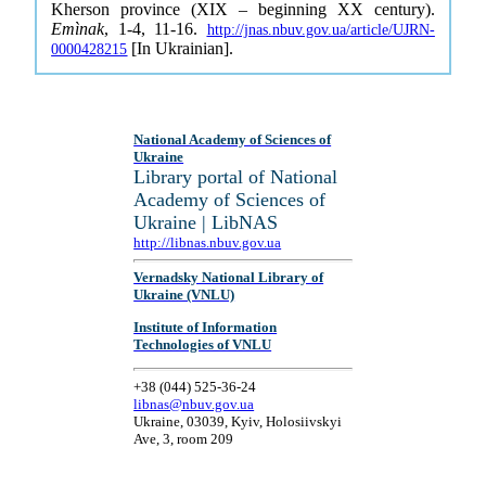
Kherson province (XIX – beginning XX century).
Emìnak
, 1-4, 11-16.
http://jnas.nbuv.gov.ua/article/UJRN-
[In Ukrainian].
0000428215
National Academy of Sciences of
Ukraine
Library portal of National
Academy of Sciences of
Ukraine | LibNAS
http://libnas.nbuv.gov.ua
Vernadsky National Library of
Ukraine (VNLU)
Institute of Information
Technologies of VNLU
+38 (044) 525-36-24
libnas@nbuv.gov.ua
Ukraine, 03039, Kyiv, Holosiivskyi
Ave, 3, room 209