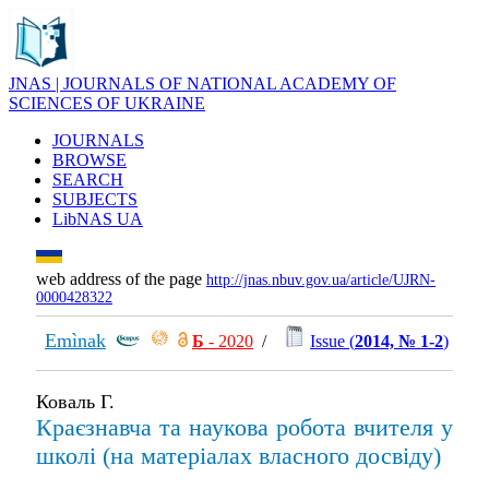
JNAS | JOURNALS OF NATIONAL ACADEMY OF
SCIENCES OF UKRAINE
JOURNALS
BROWSE
SEARCH
SUBJECTS
LibNAS UA
web address of the page
http://jnas.nbuv.gov.ua/article/UJRN-
0000428322
Emìnak
Б
- 2020
/
Issue (
2014, № 1-2
)
Коваль Г.
Краєзнавча та наукова робота вчителя у
школі (на матеріалах власного досвіду)