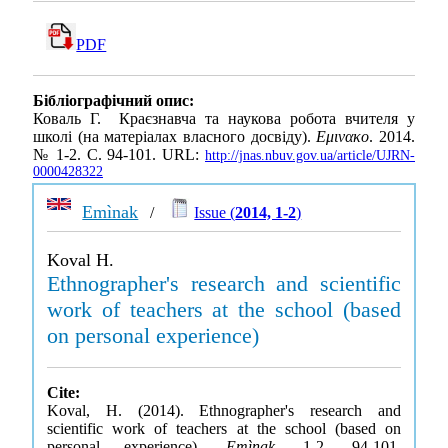
PDF
Бібліографічний опис:
Коваль Г. Краєзнавча та наукова робота вчителя у
школі (на матеріалах власного досвіду).
Εμινακο
. 2014.
№ 1-2. С. 94-101. URL:
http://jnas.nbuv.gov.ua/article/UJRN-
0000428322
Emìnak
/
Issue (
2014, 1-2
)
Koval H.
Ethnographer's research and scientific
work of teachers at the school (based
on personal experience)
Cite:
Koval, H. (2014). Ethnographer's research and
scientific work of teachers at the school (based on
personal experience).
Emìnak
, 1-2, 94-101.