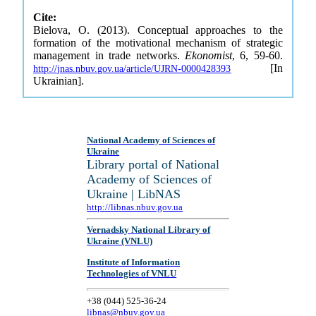
Cite:
Bielova, O. (2013). Conceptual approaches to the
formation of the motivational mechanism of strategic
management in trade networks.
Ekonomist
, 6, 59-60.
[In
http://jnas.nbuv.gov.ua/article/UJRN-0000428393
Ukrainian].
National Academy of Sciences of
Ukraine
Library portal of National
Academy of Sciences of
Ukraine | LibNAS
http://libnas.nbuv.gov.ua
Vernadsky National Library of
Ukraine (VNLU)
Institute of Information
Technologies of VNLU
+38 (044) 525-36-24
libnas@nbuv.gov.ua