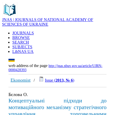
JNAS | JOURNALS OF NATIONAL ACADEMY OF
SCIENCES OF UKRAINE
JOURNALS
BROWSE
SEARCH
SUBJECTS
LibNAS UA
web address of the page
http://jnas.nbuv.gov.ua/article/UJRN-
0000428393
Ekonomist
/
Issue (
2013, № 6
)
Бєлова О.
Концептуальні підходи до
мотиваційного механізму стратегічного
управління торговельними