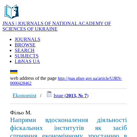
JNAS | JOURNALS OF NATIONAL ACADEMY OF
SCIENCES OF UKRAINE
JOURNALS
BROWSE
SEARCH
SUBJECTS
LibNAS UA
web address of the page
http://jnas.nbuv.gov.ua/article/UJRN-
0000428462
Ekonomist
/
Issue (
2013, № 7
)
Фільо М.
Напрями вдосконалення діяльності
фіскальних інститутів як засіб
сприяння економічному зростанню в