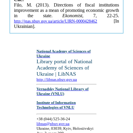
Filo, M. (2013). Directions of fiscal institutions
improvement as a mean of promoting economic growth
in the state.
Ekonomist
, 7, 22-25.
[In
http://jnas.nbuv.gov.ua/article/UJRN-0000428462
Ukrainian].
National Academy of Sciences of
Ukraine
Library portal of National
Academy of Sciences of
Ukraine | LibNAS
http://libnas.nbuv.gov.ua
Vernadsky National Library of
Ukraine (VNLU)
Institute of Information
Technologies of VNLU
+38 (044) 525-36-24
libnas@nbuv.gov.ua
Ukraine, 03039, Kyiv, Holosiivskyi