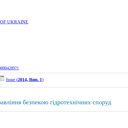
 OF UKRAINE
-0000428971
Issue (
2014, Вип. 1
)
равління безпекою гідротехнічних споруд