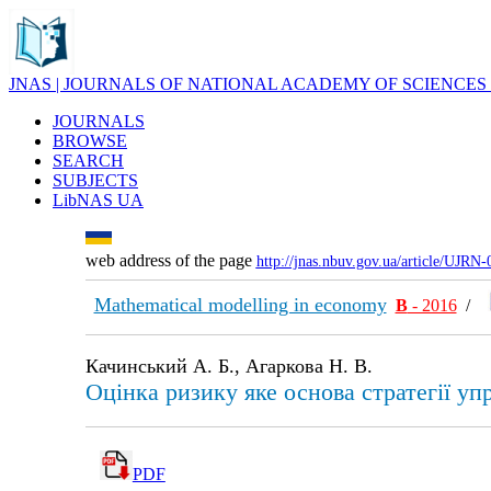
JNAS | JOURNALS OF NATIONAL ACADEMY OF SCIENCES
JOURNALS
BROWSE
SEARCH
SUBJECTS
LibNAS UA
web address of the page
http://jnas.nbuv.gov.ua/article/UJRN
Mathematical modelling in economy
В
- 2016
/
Качинський А. Б., Агаркова Н. В.
Оцінка ризику яке основа стратегії уп
PDF