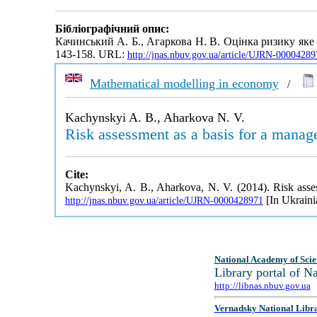
Бібліографічний опис:
Качинський А. Б., Агаркова Н. В. Оцінка ризику яке 
143-158. URL:
http://jnas.nbuv.gov.ua/article/UJRN-00004289
Mathematical modelling in economy
/
Kachynskyi A. B., Aharkova N. V.
Risk assessment as a basis for a manage
Cite:
Kachynskyi, A. B., Aharkova, N. V. (2014). Risk asses
[In Ukraini
http://jnas.nbuv.gov.ua/article/UJRN-0000428971
National Academy of Scie
Library portal of 
http://libnas.nbuv.gov.ua
Vernadsky National Libr