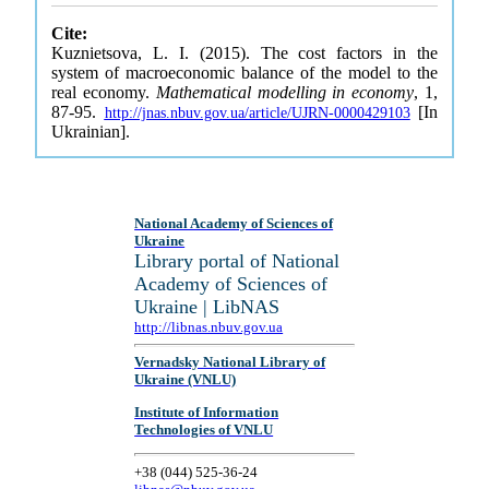
Cite:
Kuznietsova, L. I. (2015). The cost factors in the
system of macroeconomic balance of the model to the
real economy.
Mathematical modelling in economy
, 1,
87-95.
[In
http://jnas.nbuv.gov.ua/article/UJRN-0000429103
Ukrainian].
National Academy of Sciences of
Ukraine
Library portal of National
Academy of Sciences of
Ukraine | LibNAS
http://libnas.nbuv.gov.ua
Vernadsky National Library of
Ukraine (VNLU)
Institute of Information
Technologies of VNLU
+38 (044) 525-36-24