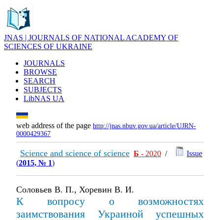
JNAS | JOURNALS OF NATIONAL ACADEMY OF
SCIENCES OF UKRAINE
JOURNALS
BROWSE
SEARCH
SUBJECTS
LibNAS UA
web address of the page
http://jnas.nbuv.gov.ua/article/UJRN-
0000429367
Science and science of science
Б
- 2020
/
Issue
(
2015, № 1
)
Соловьев В. П., Хоревин В. И.
К вопросу о возможностях
заимствования Украиной успешных