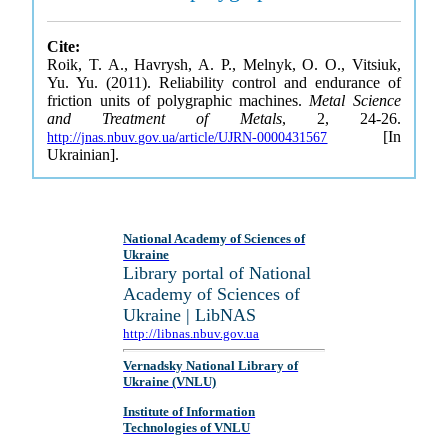
Cite:
Roik, T. A., Havrysh, A. P., Melnyk, O. O., Vitsiuk,
Yu. Yu. (2011). Reliability control and endurance of
friction units of polygraphic machines.
Metal Science
and Treatment of Metals
, 2, 24-26.
[In
http://jnas.nbuv.gov.ua/article/UJRN-0000431567
Ukrainian].
National Academy of Sciences of
Ukraine
Library portal of National
Academy of Sciences of
Ukraine | LibNAS
http://libnas.nbuv.gov.ua
Vernadsky National Library of
Ukraine (VNLU)
Institute of Information
Technologies of VNLU