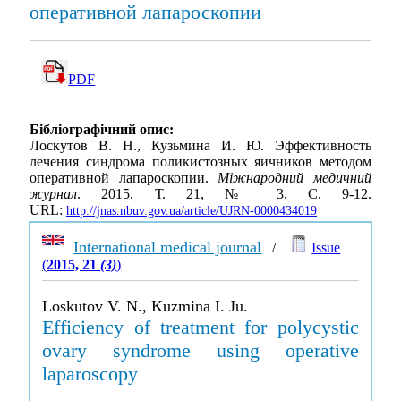
оперативной лапароскопии
PDF
Бібліографічний опис:
Лоскутов В. Н., Кузьмина И. Ю. Эффективность
лечения синдрома поликистозных яичников методом
оперативной лапароскопии.
Міжнародний медичний
журнал
. 2015. Т. 21, № 3. С. 9-12.
URL:
http://jnas.nbuv.gov.ua/article/UJRN-0000434019
International medical journal
/
Issue
(
2015, 21
(3)
)
Loskutov V. N., Kuzmina I. Ju.
Efficiency of treatment for polycystic
ovary syndrome using operative
laparoscopy