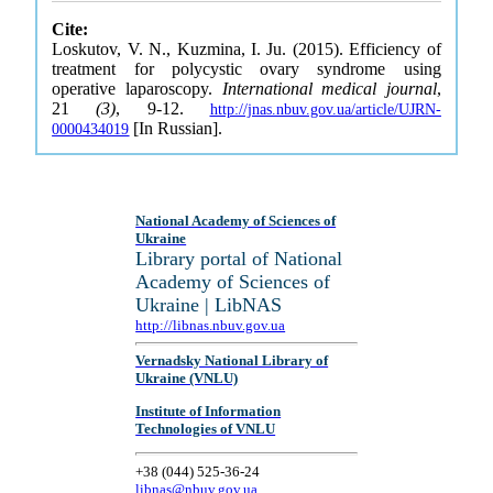
Cite:
Loskutov, V. N., Kuzmina, I. Ju. (2015). Efficiency of
treatment for polycystic ovary syndrome using
operative laparoscopy.
International medical journal
,
21
(3)
, 9-12.
http://jnas.nbuv.gov.ua/article/UJRN-
[In Russian].
0000434019
National Academy of Sciences of
Ukraine
Library portal of National
Academy of Sciences of
Ukraine | LibNAS
http://libnas.nbuv.gov.ua
Vernadsky National Library of
Ukraine (VNLU)
Institute of Information
Technologies of VNLU
+38 (044) 525-36-24
libnas@nbuv.gov.ua