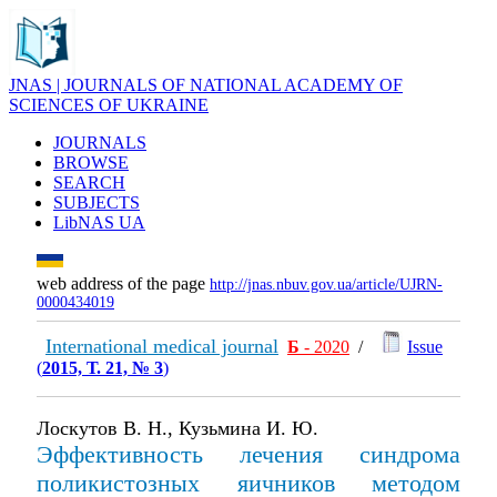
JNAS | JOURNALS OF NATIONAL ACADEMY OF
SCIENCES OF UKRAINE
JOURNALS
BROWSE
SEARCH
SUBJECTS
LibNAS UA
web address of the page
http://jnas.nbuv.gov.ua/article/UJRN-
0000434019
International medical journal
Б
- 2020
/
Issue
(
2015, Т. 21, № 3
)
Лоскутов В. Н., Кузьмина И. Ю.
Эффективность лечения синдрома
поликистозных яичников методом