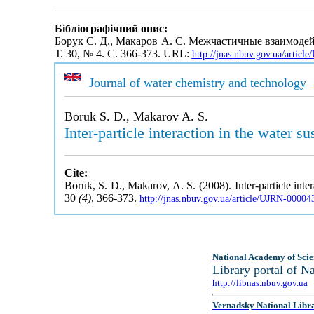
Бібліографічний опис:
Борук С. Д., Макаров А. С. Межчастичные взаимоде
Т. 30, № 4. С. 366-373. URL:
http://jnas.nbuv.gov.ua/artic
Journal of water chemistry and technology
Boruk S. D., Makarov A. S.
Inter-particle interaction in the water
Cite:
Boruk, S. D., Makarov, A. S. (2008). Inter-particle int
30
(4)
, 366-373.
http://jnas.nbuv.gov.ua/article/UJRN-0000
National Academy of Scie
Library portal of 
http://libnas.nbuv.gov.ua
Vernadsky National Libr