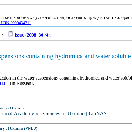
йствия в водных суспензиях гидрослюды в присутствии водора
le/UJRN-0000434311
/
Issue (
2008, 30
(4)
)
 suspensions containing hydromica and water soluble
eraction in the water suspensions containing hydromica and water solub
[In Russian].
434311
nces of Ukraine
National Academy of Sciences of Ukraine | LibNAS
ary of Ukraine (VNLU)