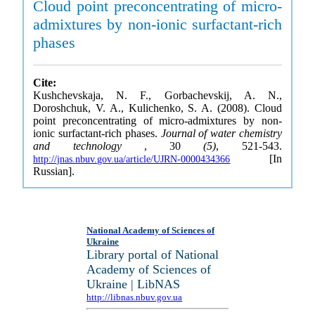
Cloud point preconcentrating of micro-
admixtures by non-ionic surfactant-rich
phases
Cite:
Kushchevskaja, N. F., Gorbachevskij, A. N.,
Doroshchuk, V. A., Kulichenko, S. A. (2008). Cloud
point preconcentrating of micro-admixtures by non-
ionic surfactant-rich phases.
Journal of water chemistry
and technology
, 30
(5)
, 521-543.
[In
http://jnas.nbuv.gov.ua/article/UJRN-0000434366
Russian].
National Academy of Sciences of
Ukraine
Library portal of National
Academy of Sciences of
Ukraine | LibNAS
http://libnas.nbuv.gov.ua