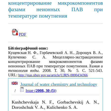
концентрирование микрокомпонентов
фазами неионных ПАВ при
температуре помутнения
PDF
Бібліографічний опис:
Кущевская Н. Ф., Горбачевский А. Н., Дорощук В. А.,
Куличенко С. А. Мицеллярно-экстракционное
концентрирование микрокомпонентов фазами
неионных ПАВ при температуре помутнения.
Химия и
технология воды
. 2008. Т. 30, № 5. С. 521-543.
URL:
http://jnas.nbuv.gov.ua/article/UJRN-0000434366
Journal of water chemistry and technology
/
Issue (
2008, 30
(5)
)
Kushchevskaja N. F., Gorbachevskij A. N.,
Doroshchuk V. A., Kulichenko S. A.