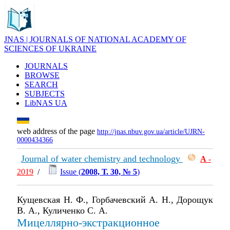
JNAS | JOURNALS OF NATIONAL ACADEMY OF
SCIENCES OF UKRAINE
JOURNALS
BROWSE
SEARCH
SUBJECTS
LibNAS UA
web address of the page
http://jnas.nbuv.gov.ua/article/UJRN-
0000434366
Journal of water chemistry and technology
А
-
2019
/
Issue (
2008, Т. 30, № 5
)
Кущевская Н. Ф., Горбачевский А. Н., Дорощук
В. А., Куличенко С. А.
Мицеллярно-экстракционное