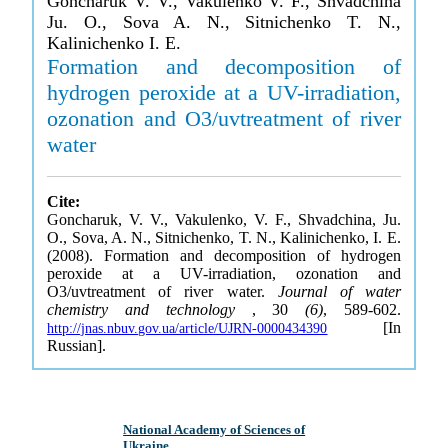
Goncharuk V. V., Vakulenko V. F., Shvadchina
Ju. O., Sova A. N., Sitnichenko T. N.,
Kalinichenko I. E.
Formation and decomposition of
hydrogen peroxide at a UV-irradiation,
ozonation and O3/uvtreatment of river
water
Cite:
Goncharuk, V. V., Vakulenko, V. F., Shvadchina, Ju.
O., Sova, A. N., Sitnichenko, T. N., Kalinichenko, I. E.
(2008). Formation and decomposition of hydrogen
peroxide at a UV-irradiation, ozonation and
O3/uvtreatment of river water.
Journal of water
chemistry and technology
, 30
(6)
, 589-602.
[In
http://jnas.nbuv.gov.ua/article/UJRN-0000434390
Russian].
National Academy of Sciences of
Ukraine