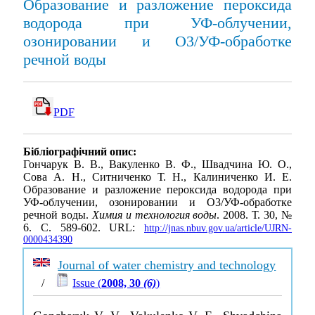
Образование и разложение пероксида
водорода при УФ-облучении,
озонировании и О3/УФ-обработке
речной воды
PDF
Бібліографічний опис:
Гончарук В. В., Вакуленко В. Ф., Швадчина Ю. О.,
Сова А. Н., Ситниченко Т. Н., Калиниченко И. Е.
Образование и разложение пероксида водорода при
УФ-облучении, озонировании и О3/УФ-обработке
речной воды.
Химия и технология воды
. 2008. Т. 30, №
6. С. 589-602. URL:
http://jnas.nbuv.gov.ua/article/UJRN-
0000434390
Journal of water chemistry and technology
/
Issue (
2008, 30
(6)
)