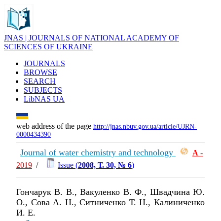
JNAS | JOURNALS OF NATIONAL ACADEMY OF
SCIENCES OF UKRAINE
JOURNALS
BROWSE
SEARCH
SUBJECTS
LibNAS UA
web address of the page
http://jnas.nbuv.gov.ua/article/UJRN-
0000434390
Journal of water chemistry and technology
А
-
2019
/
Issue (
2008, Т. 30, № 6
)
Гончарук В. В., Вакуленко В. Ф., Швадчина Ю.
О., Сова А. Н., Ситниченко Т. Н., Калиниченко
И. Е.