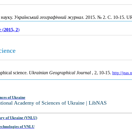
 науку.
Український географічний журнал
. 2015. № 2. С. 10-15. 
e (
2015, 2
)
cience
phical science.
Ukrainian Geographical Journal
, 2, 10-15.
http://jnas
nces of Ukraine
National Academy of Sciences of Ukraine | LibNAS
ary of Ukraine (VNLU)
 Technologies of VNLU