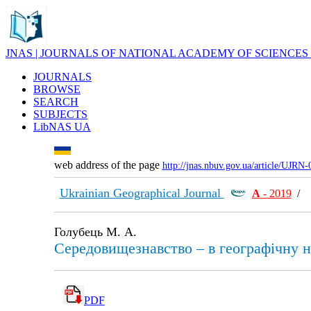
JNAS | JOURNALS OF NATIONAL ACADEMY OF SCIENCES
JOURNALS
BROWSE
SEARCH
SUBJECTS
LibNAS UA
web address of the page
http://jnas.nbuv.gov.ua/article/UJRN
Ukrainian Geographical Journal
А
- 2019
/
Голубець М. А.
Середовищезнавство – в географічну 
PDF