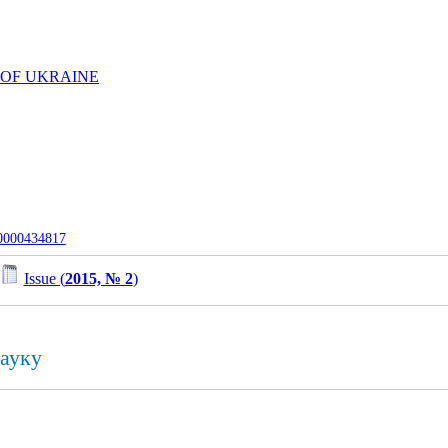
 OF UKRAINE
-0000434817
Issue (
2015, № 2
)
науку