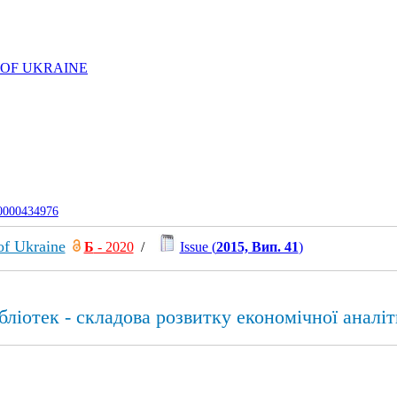
 OF UKRAINE
-0000434976
of Ukraine
Б
- 2020
/
Issue (
2015, Вип. 41
)
бліотек - складова розвитку економічної аналі