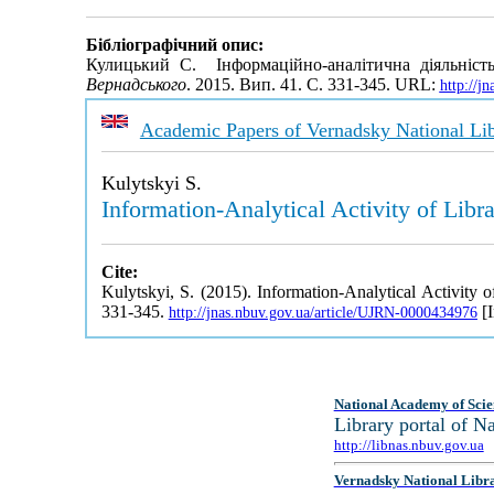
Бібліографічний опис:
Кулицький С. Інформаційно-аналітична діяльність
Вернадського
. 2015. Вип. 41. С. 331-345. URL:
http://j
Academic Papers of Vernadsky National Lib
Kulytskyi S.
Information-Analytical Activity of Li
Cite:
Kulytskyi, S. (2015). Information-Analytical Activit
331-345.
[I
http://jnas.nbuv.gov.ua/article/UJRN-0000434976
National Academy of Scie
Library portal of 
http://libnas.nbuv.gov.ua
Vernadsky National Libr