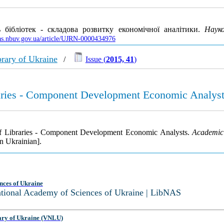
 бібліотек - складова розвитку економічної аналітики.
Науко
nas.nbuv.gov.ua/article/UJRN-0000434976
rary of Ukraine
/
Issue (
2015, 41
)
braries - Component Development Economic Analys
y of Libraries - Component Development Economic Analysts.
Academic 
n Ukrainian].
nces of Ukraine
National Academy of Sciences of Ukraine | LibNAS
ary of Ukraine (VNLU)