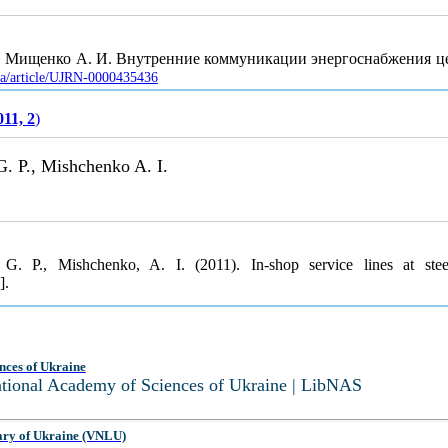
П., Мищенко А. И. Внутренние коммуникации энергоснабжения ц
.ua/article/UJRN-0000435436
011, 2
)
G. P., Mishchenko A. I.
 G. P., Mishchenko, A. I. (2011). In-shop service lines at ste
].
nces of Ukraine
National Academy of Sciences of Ukraine | LibNAS
ary of Ukraine (VNLU)