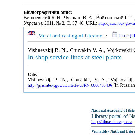
Бібліографічний опис:
Вишневский Б. Н., Чувакин В. А., Войтковский Г. 
Украины
. 2011. № 2. С. 37-40. URL:
http://jnas.nbuv.gov
Metal and casting of Ukraine
/
Issue (
2
Vishnevskij B. N., Chuvakin V. A., Vojtkovskij 
In-shop service lines at steel plants
Cite:
Vishnevskij, B. N., Chuvakin, V. A., Vojtkovskij,
[In Russian
http://jnas.nbuv.gov.ua/article/UJRN-0000435436
National Academy of Scie
Library portal of 
http://libnas.nbuv.gov.ua
Vernadsky National Libr