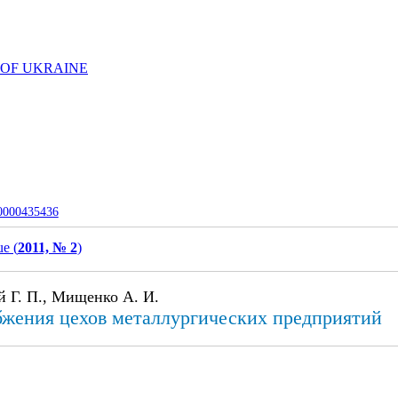
 OF UKRAINE
-0000435436
ue (
2011, № 2
)
й Г. П., Мищенко А. И.
жения цехов металлургических предприятий