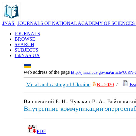
JNAS | JOURNALS OF NATIONAL ACADEMY OF SCIENCES
JOURNALS
BROWSE
SEARCH
SUBJECTS
LibNAS UA
web address of the page
http://jnas.nbuv.gov.ua/article/UJRN
Metal and casting of Ukraine
Б
- 2020
/
Iss
Вишневский Б. Н., Чувакин В. А., Войтковски
Внутренние коммуникации энергоснаб
PDF