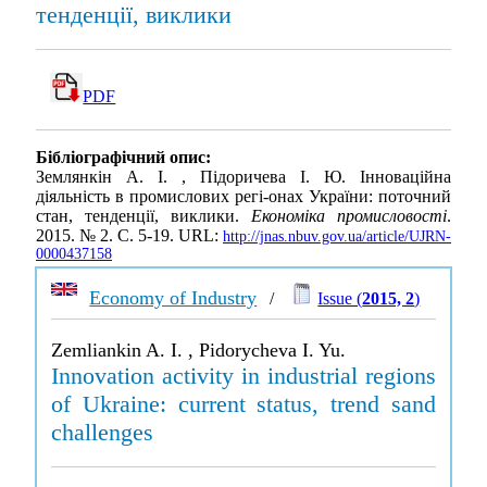
тенденції, виклики
PDF
Бібліографічний опис:
Землянкін А. І. , Підоричева І. Ю. Інноваційна
діяльність в промислових регі-онах України: поточний
стан, тенденції, виклики.
Економіка промисловості
.
2015. № 2. С. 5-19. URL:
http://jnas.nbuv.gov.ua/article/UJRN-
0000437158
Economy of Industry
/
Issue (
2015, 2
)
Zemliankin A. I. , Pidorycheva I. Yu.
Innovation activity in industrial regions
of Ukraine: current status, trend sand
challenges