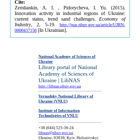
Cite:
Zemliankin, A. I. , Pidorycheva, I. Yu. (2015).
Innovation activity in industrial regions of Ukraine:
current status, trend sand challenges.
Economy of
Industry
, 2, 5-19.
http://jnas.nbuv.gov.ua/article/UJRN-
[In Ukrainian].
0000437158
National Academy of Sciences of
Ukraine
Library portal of National
Academy of Sciences of
Ukraine | LibNAS
http://libnas.nbuv.gov.ua
Vernadsky National Library of
Ukraine (VNLU)
Institute of Information
Technologies of VNLU
+38 (044) 525-36-24
libnas@nbuv.gov.ua
Ukraine, 03039, Kyiv, Holosiivskyi