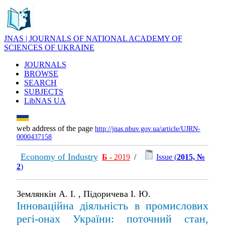
JNAS | JOURNALS OF NATIONAL ACADEMY OF
SCIENCES OF UKRAINE
JOURNALS
BROWSE
SEARCH
SUBJECTS
LibNAS UA
web address of the page
http://jnas.nbuv.gov.ua/article/UJRN-
0000437158
Economy of Industry
Б
- 2019
/
Issue (
2015, №
2
)
Землянкін А. І. , Підоричева І. Ю.
Інноваційна діяльність в промислових
регі-онах України: поточний стан,