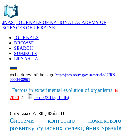
JNAS | JOURNALS OF NATIONAL ACADEMY OF
SCIENCES OF UKRAINE
JOURNALS
BROWSE
SEARCH
SUBJECTS
LibNAS UA
web address of the page
http://jnas.nbuv.gov.ua/article/UJRN-
0000438961
Factors in experimental evolution of organisms
Б
-
2020
/
Issue (
2015, Т. 16
)
Стельмах А. Ф., Файт В. І.
Системи контролю початкового
розвитку сучасних селекційних зразків