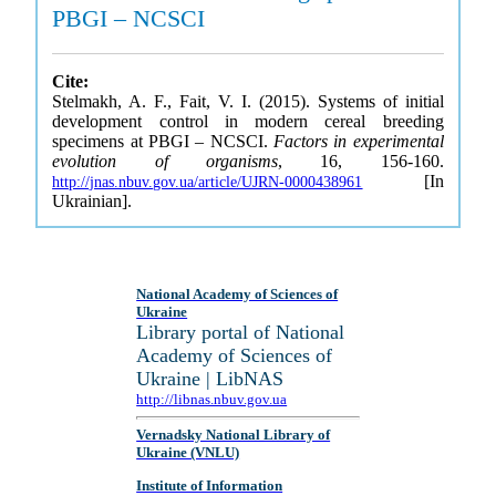
PBGI – NCSCI
Cite:
Stelmakh, A. F., Fait, V. I. (2015). Systems of initial
development control in modern cereal breeding
specimens at PBGI – NCSCI.
Factors in experimental
evolution of organisms
, 16, 156-160.
[In
http://jnas.nbuv.gov.ua/article/UJRN-0000438961
Ukrainian].
National Academy of Sciences of
Ukraine
Library portal of National
Academy of Sciences of
Ukraine | LibNAS
http://libnas.nbuv.gov.ua
Vernadsky National Library of
Ukraine (VNLU)
Institute of Information