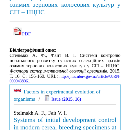
озимих зернових колосових культур у
СГІ – НЦНС
PDF
Бібліографічний опис:
Стельмах А. Ф., Файт В. І. Системи контролю
початкового розвитку сучасних селекційних зразків
озимих зернових колосових культур у СГІ – НЦНС.
Фактори експериментальної еволюції організмів
. 2015.
Т. 16. С. 156-160. URL:
http://jnas.nbuv.gov.ua/article/UJRN-
0000438961
Factors in experimental evolution of
organisms
/
Issue (
2015, 16
)
Stelmakh A. F., Fait V. I.
Systems of initial development control
in modern cereal breeding specimens at