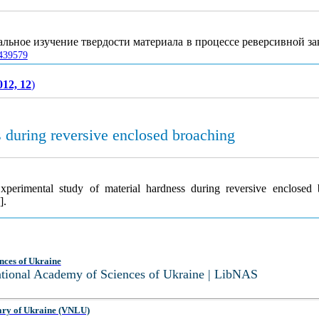
льное изучение твердости материала в процессе реверсивной 
0439579
012, 12
)
s during reversive enclosed broaching
xperimental study of material hardness during reversive enclosed
].
nces of Ukraine
National Academy of Sciences of Ukraine | LibNAS
ary of Ukraine (VNLU)