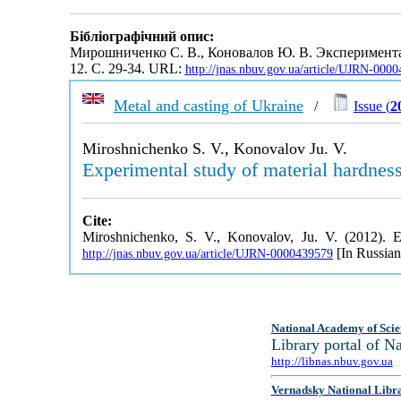
Бібліографічний опис:
Мирошниченко С. В., Коновалов Ю. В. Эксперимента
12. С. 29-34. URL:
http://jnas.nbuv.gov.ua/article/UJRN-000
Metal and casting of Ukraine
/
Issue (
2
Miroshnichenko S. V., Konovalov Ju. V.
Experimental study of material hardnes
Cite:
Miroshnichenko, S. V., Konovalov, Ju. V. (2012). E
[In Russian
http://jnas.nbuv.gov.ua/article/UJRN-0000439579
National Academy of Scie
Library portal of 
http://libnas.nbuv.gov.ua
Vernadsky National Libr