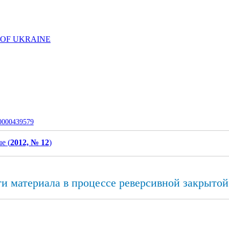
 OF UKRAINE
-0000439579
ue (
2012, № 12
)
и материала в процессе реверсивной закрыто