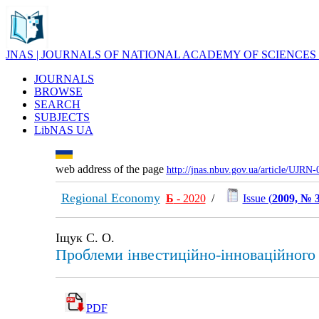
JNAS | JOURNALS OF NATIONAL ACADEMY OF SCIENCES
JOURNALS
BROWSE
SEARCH
SUBJECTS
LibNAS UA
web address of the page
http://jnas.nbuv.gov.ua/article/UJRN
Regional Economy
Б
- 2020
/
Issue (
2009, № 
Іщук С. О.
Проблеми інвестиційно-інноваційного 
PDF