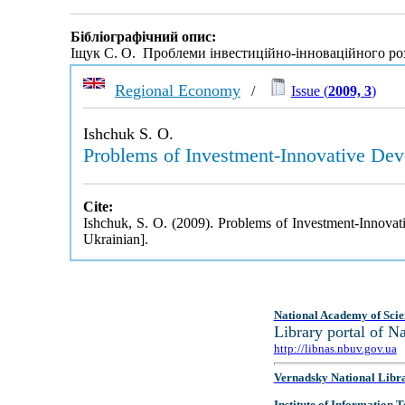
Бібліографічний опис:
Іщук С. О. Проблеми інвестиційно-інноваційного ро
Regional Economy
/
Issue (
2009, 3
)
Ishchuk S. O.
Problems of Investment-Innovative De
Cite:
Ishchuk, S. O. (2009). Problems of Investment-Innov
Ukrainian].
National Academy of Scie
Library portal of 
http://libnas.nbuv.gov.ua
Vernadsky National Libr
Institute of Information