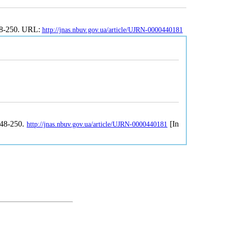
48-250. URL:
http://jnas.nbuv.gov.ua/article/UJRN-0000440181
248-250.
[In
http://jnas.nbuv.gov.ua/article/UJRN-0000440181