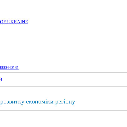
 OF UKRAINE
-0000440181
3
)
розвитку економіки регіону