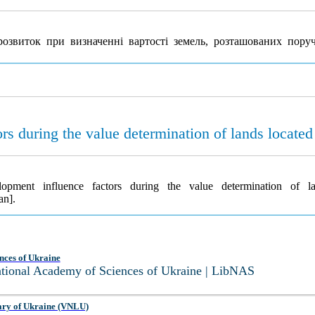
озвиток при визначенні вартості земель, розташованих пору
rs during the value determination of lands locate
lopment influence factors during the value determination of 
an].
nces of Ukraine
National Academy of Sciences of Ukraine | LibNAS
ary of Ukraine (VNLU)