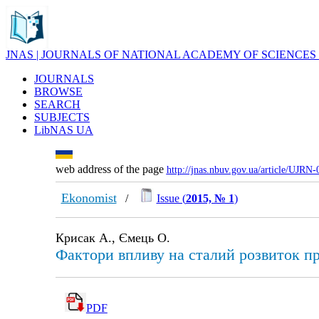
JNAS | JOURNALS OF NATIONAL ACADEMY OF SCIENCES
JOURNALS
BROWSE
SEARCH
SUBJECTS
LibNAS UA
web address of the page
http://jnas.nbuv.gov.ua/article/UJRN
Ekonomist
/
Issue (
2015, № 1
)
Крисак А., Ємець О.
Фактори впливу на сталий розвиток пр
PDF