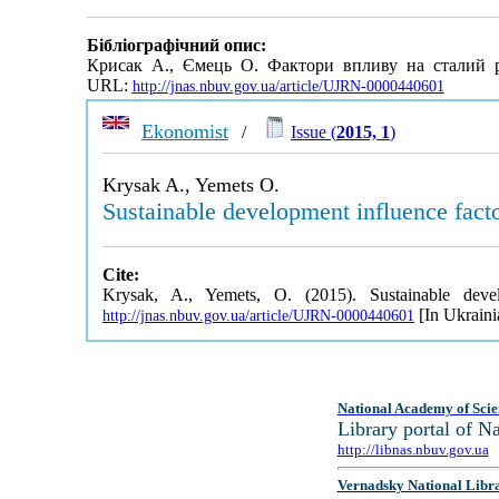
Бібліографічний опис:
Крисак А., Ємець О. Фактори впливу на сталий р
URL:
http://jnas.nbuv.gov.ua/article/UJRN-0000440601
Ekonomist
/
Issue (
2015, 1
)
Krysak A., Yemets O.
Sustainable development influence facto
Cite:
Krysak, A., Yemets, O. (2015). Sustainable deve
[In Ukraini
http://jnas.nbuv.gov.ua/article/UJRN-0000440601
National Academy of Scie
Library portal of 
http://libnas.nbuv.gov.ua
Vernadsky National Libr