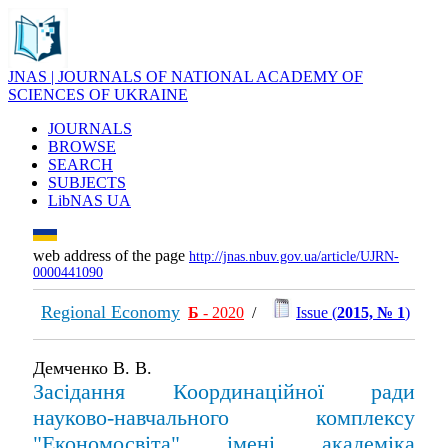
JNAS | JOURNALS OF NATIONAL ACADEMY OF
SCIENCES OF UKRAINE
JOURNALS
BROWSE
SEARCH
SUBJECTS
LibNAS UA
web address of the page
http://jnas.nbuv.gov.ua/article/UJRN-
0000441090
Regional Economy
Б
- 2020
/
Issue (
2015, № 1
)
Демченко В. В.
Засідання Координаційної ради
науково-навчального комплексу
"Економосвіта" імені академіка