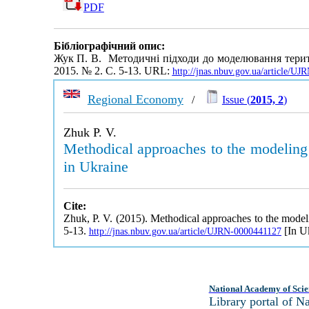
PDF
Бібліографічний опис:
Жук П. В. Методичні підходи до моделювання терито
2015. № 2. С. 5-13. URL:
http://jnas.nbuv.gov.ua/article/U
Regional Economy
/
Issue (
2015, 2
)
Zhuk P. V.
Methodical approaches to the modeling of
in Ukraine
Cite:
Zhuk, P. V. (2015). Methodical approaches to the modelin
5-13.
[In Uk
http://jnas.nbuv.gov.ua/article/UJRN-0000441127
National Academy of Scie
Library portal of 