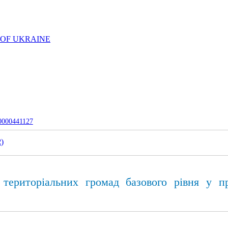
 OF UKRAINE
-0000441127
2
)
ериторіальних громад базового рівня у про