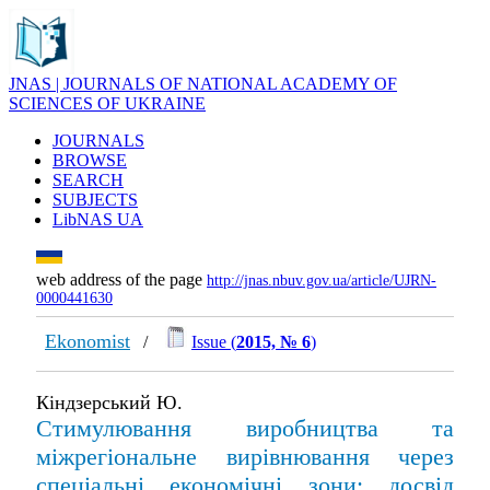
JNAS | JOURNALS OF NATIONAL ACADEMY OF
SCIENCES OF UKRAINE
JOURNALS
BROWSE
SEARCH
SUBJECTS
LibNAS UA
web address of the page
http://jnas.nbuv.gov.ua/article/UJRN-
0000441630
Ekonomist
/
Issue (
2015, № 6
)
Кіндзерський Ю.
Стимулювання виробництва та
міжрегіональне вирівнювання через
спеціальні економічні зони: досвід