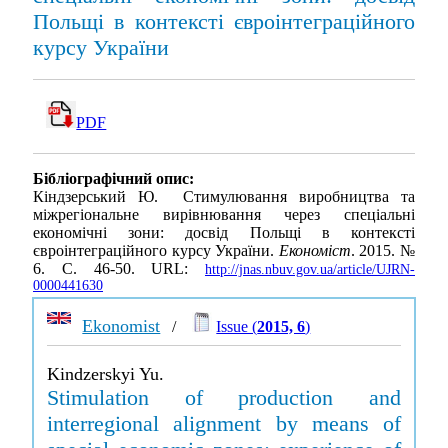
Польщі в контексті євроінтеграційного
курсу України
PDF
Бібліографічний опис:
Кіндзерський Ю. Стимулювання виробництва та
міжрегіональне вирівнювання через спеціальні
економічні зони: досвід Польщі в контексті
євроінтеграційного курсу України.
Економіст
. 2015. №
6. С. 46-50. URL:
http://jnas.nbuv.gov.ua/article/UJRN-
0000441630
Ekonomist
/
Issue (
2015, 6
)
Kindzerskyi Yu.
Stimulation of production and
interregional alignment by means of