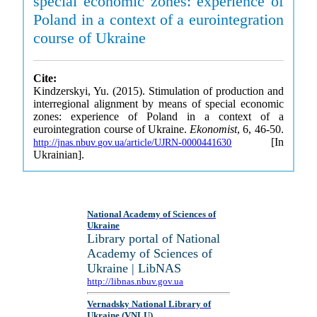
special economic zones: experience of
Poland in a context of a eurointegration
course of Ukraine
Cite:
Kindzerskyi, Yu. (2015). Stimulation of production and
interregional alignment by means of special economic
zones: experience of Poland in a context of a
eurointegration course of Ukraine.
Ekonomist
, 6, 46-50.
[In
http://jnas.nbuv.gov.ua/article/UJRN-0000441630
Ukrainian].
National Academy of Sciences of
Ukraine
Library portal of National
Academy of Sciences of
Ukraine | LibNAS
http://libnas.nbuv.gov.ua
Vernadsky National Library of
Ukraine (VNLU)