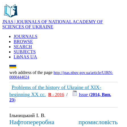
JNAS | JOURNALS OF NATIONAL ACADEMY OF
SCIENCES OF UKRAINE
JOURNALS
BROWSE
SEARCH
SUBJECTS
LibNAS UA
web address of the page
http://jnas.nbuv.gov.ua/article/UJRN-
0000444024
Problems of the history of Ukraine of XIX-
beginning XX cc.
В
- 2016
/
Issue (
2014, Вип.
23
)
Ільницький І. В.
Нафтопереробна промисловість