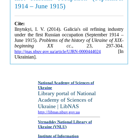
1914 – June 1915)
Cite:
Ilnytskyi, I. V. (2014). Galicia's oil refining industry
under the first Russian occupation (September 1914 –
June 1915).
Problems of the history of Ukraine of XIX-
beginning XX cc.
, 23, 297-304.
[In
http://jnas.nbuv.gov.ua/article/UJRN-0000444024
Ukrainian].
National Academy of Sciences of
Ukraine
Library portal of National
Academy of Sciences of
Ukraine | LibNAS
http://libnas.nbuv.gov.ua
Vernadsky National Library of
Ukraine (VNLU)
Institute of Information