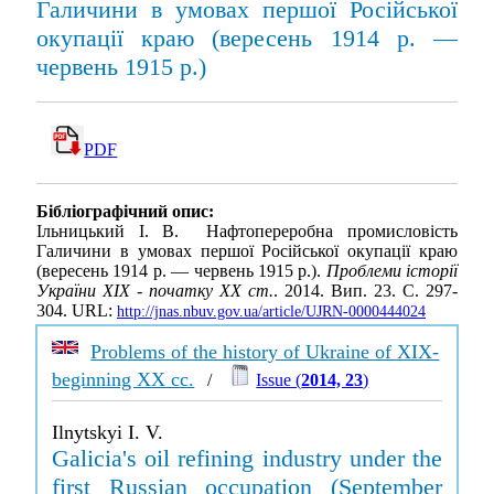
Галичини в умовах першої Російської
окупації краю (вересень 1914 р. —
червень 1915 р.)
PDF
Бібліографічний опис:
Ільницький І. В. Нафтопереробна промисловість
Галичини в умовах першої Російської окупації краю
(вересень 1914 р. — червень 1915 р.).
Проблеми історії
України XIX - початку XX ст.
. 2014. Вип. 23. С. 297-
304. URL:
http://jnas.nbuv.gov.ua/article/UJRN-0000444024
Problems of the history of Ukraine of XIX-
beginning XX cc.
/
Issue (
2014, 23
)
Ilnytskyi I. V.
Galicia's oil refining industry under the
first Russian occupation (September