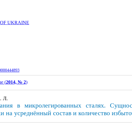
 OF UKRAINE
-0000444893
ue (
2014, № 2
)
. Л.
вания в микролегированных сталях. Cущнос
и на усреднённый состав и количество избыт