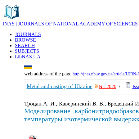
JNAS | JOURNALS OF NATIONAL ACADEMY OF SCIENCES
JOURNALS
BROWSE
SEARCH
SUBJECTS
LibNAS UA
web address of the page
http://jnas.nbuv.gov.ua/article/UJRN
Metal and casting of Ukraine
Б
- 2020
/
Iss
Троцан А. И., Каверинский В. В., Бродецкий И
Моделирование карбонитридообразо
температуры изотермической выдержк