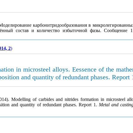
. Моделирование карбонитридообразования в микролегированных
нённый состав и количество избыточной фазы. Сообщение 
014, 2
)
mation in microsteel alloys. Eessence of the mathe
osition and quantity of redundant phases. Report 
(2014). Modelling of carbides and nitrides formation in microsteel a
ition and quantity of redundant phases. Report 1.
Metal and castin