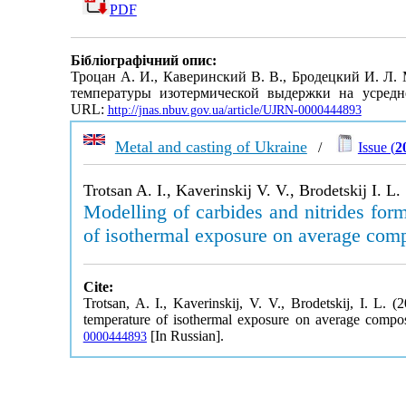
PDF
Бібліографічний опис:
Троцан А. И., Каверинский В. В., Бродецкий И. Л
температуры изотермической выдержки на усред
URL:
http://jnas.nbuv.gov.ua/article/UJRN-0000444893
Metal and casting of Ukraine
/
Issue (
2
Trotsan A. I., Kaverinskij V. V., Brodetskij I. L.
Modelling of carbides and nitrides for
of isothermal exposure on average comp
Cite:
Trotsan, A. I., Kaverinskij, V. V., Brodetskij, I. L. 
temperature of isothermal exposure on average compos
[In Russian].
0000444893