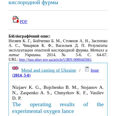
кислородной фурмы
PDF
Бібліографічний опис:
Низяев К. Г., Бойченко Б. М., Стоянов А. Н., Заспенко
А. С., Чмырков К. Ф., Васильев Д. П. Результаты
эксплуатации опытной кислородной фурмы.
Металл и
литье Украины
. 2014. № 5-6. С. 64-67.
URL:
http://jnas.nbuv.gov.ua/article/UJRN-0000445061
Metal and casting of Ukraine
/
Issue
(
2014, 5-6
)
Nizjaev K. G., Bojchenko B. M., Stojanov A.
N., Zaspenko A. S., Chmyrkov K. F., Vasilev
D. P.
The operating results of the
experimental oxygen lance