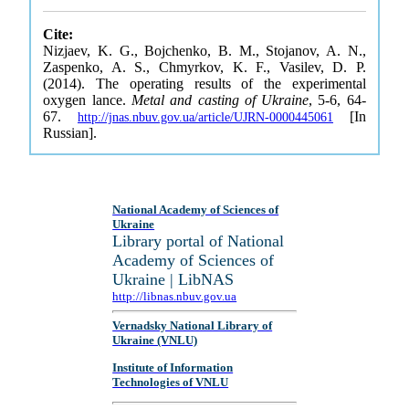
Cite:
Nizjaev, K. G., Bojchenko, B. M., Stojanov, A. N.,
Zaspenko, A. S., Chmyrkov, K. F., Vasilev, D. P.
(2014). The operating results of the experimental
oxygen lance.
Metal and casting of Ukraine
, 5-6, 64-
67.
[In
http://jnas.nbuv.gov.ua/article/UJRN-0000445061
Russian].
National Academy of Sciences of
Ukraine
Library portal of National
Academy of Sciences of
Ukraine | LibNAS
http://libnas.nbuv.gov.ua
Vernadsky National Library of
Ukraine (VNLU)
Institute of Information
Technologies of VNLU