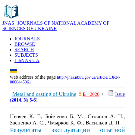
JNAS | JOURNALS OF NATIONAL ACADEMY OF
SCIENCES OF UKRAINE
JOURNALS
BROWSE
SEARCH
SUBJECTS
LibNAS UA
web address of the page
http://jnas.nbuv.gov.ua/article/UJRN-
0000445061
Metal and casting of Ukraine
Б
- 2020
/
Issue
(
2014, № 5-6
)
Низяев К. Г., Бойченко Б. М., Стоянов А. Н.,
Заспенко А. С., Чмырков К. Ф., Васильев Д. П.
Результаты эксплуатации опытной