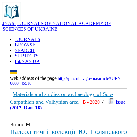
JNAS | JOURNALS OF NATIONAL ACADEMY OF
SCIENCES OF UKRAINE
JOURNALS
BROWSE
SEARCH
SUBJECTS
LibNAS UA
web address of the page
http://jnas.nbuv.gov.ua/article/UJRN-
0000445518
Materials and studies on archaeology of Sub-
Carpathian and Volhynian area
Б
- 2020
/
Issue
(
2012, Вип. 16
)
Колос М.
Палеолітичні колекції Ю. Полянського