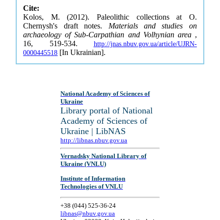
Cite:
Kolos, M. (2012). Paleolithic collections at O.
Chernysh's draft notes.
Materials and studies on
archaeology of Sub-Carpathian and Volhynian area
,
16, 519-534.
http://jnas.nbuv.gov.ua/article/UJRN-
[In Ukrainian].
0000445518
National Academy of Sciences of
Ukraine
Library portal of National
Academy of Sciences of
Ukraine | LibNAS
http://libnas.nbuv.gov.ua
Vernadsky National Library of
Ukraine (VNLU)
Institute of Information
Technologies of VNLU
+38 (044) 525-36-24
libnas@nbuv.gov.ua