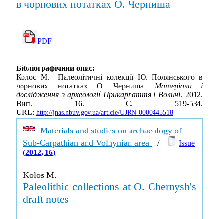
в чорнових нотатках О. Черниша
PDF
Бібліографічний опис:
Колос М. Палеолітичні колекції Ю. Полянського в
чорнових нотатках О. Черниша.
Матеріали і
дослідження з археології Прикарпаття і Волині
. 2012.
Вип. 16. С. 519-534.
URL:
http://jnas.nbuv.gov.ua/article/UJRN-0000445518
Materials and studies on archaeology of
Sub-Carpathian and Volhynian area
/
Issue
(
2012, 16
)
Kolos M.
Paleolithic collections at O. Chernysh's
draft notes