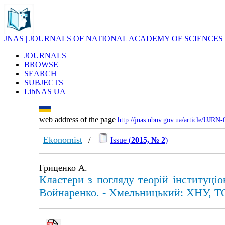
JNAS | JOURNALS OF NATIONAL ACADEMY OF SCIENCES
JOURNALS
BROWSE
SEARCH
SUBJECTS
LibNAS UA
web address of the page
http://jnas.nbuv.gov.ua/article/UJRN
Ekonomist
/
Issue (
2015, № 2
)
Гриценко А.
Кластери з погляду теорій інституціо
Войнаренко. - Хмельницький: ХНУ, ТОВ