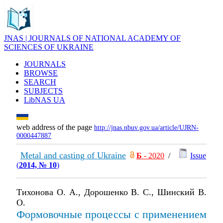
JNAS | JOURNALS OF NATIONAL ACADEMY OF
SCIENCES OF UKRAINE
JOURNALS
BROWSE
SEARCH
SUBJECTS
LibNAS UA
web address of the page
http://jnas.nbuv.gov.ua/article/UJRN-
0000447887
Metal and casting of Ukraine
Б
- 2020
/
Issue
(
2014, № 10
)
Тихонова О. А., Дорошенко В. С., Шинский В.
О.
Формовочные процессы с применением