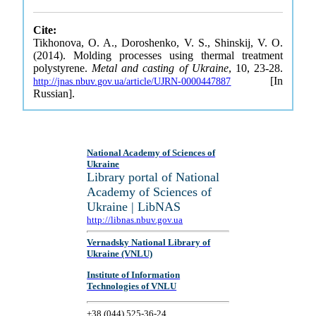
Cite:
Tikhonova, O. A., Doroshenko, V. S., Shinskij, V. O.
(2014). Molding processes using thermal treatment
polystyrene.
Metal and casting of Ukraine
, 10, 23-28.
[In
http://jnas.nbuv.gov.ua/article/UJRN-0000447887
Russian].
National Academy of Sciences of
Ukraine
Library portal of National
Academy of Sciences of
Ukraine | LibNAS
http://libnas.nbuv.gov.ua
Vernadsky National Library of
Ukraine (VNLU)
Institute of Information
Technologies of VNLU
+38 (044) 525-36-24