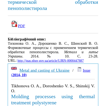
термической обработки
пенополистирола
PDF
Бібліографічний опис:
Тихонова О. А., Дорошенко В. С., Шинский В. О.
Формовочные процессы с применением термической
обработки пенополистирола.
Металл и литье
Украины
. 2014. № 10. С. 23-28.
URL:
http://jnas.nbuv.gov.ua/article/UJRN-0000447887
Metal and casting of Ukraine
/
Issue
(
2014, 10
)
Tikhonova O. A., Doroshenko V. S., Shinskij V.
O.
Molding processes using thermal
treatment polystyrene