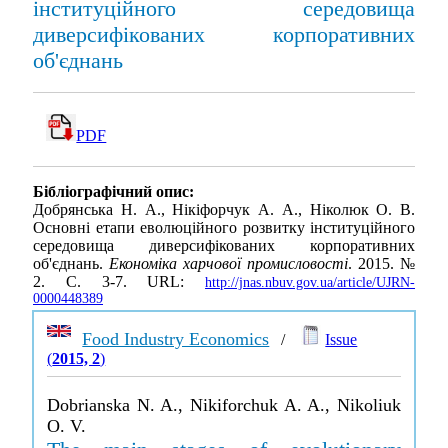
інституційного середовища
диверсифікованих корпоративних
об'єднань
PDF
Бібліографічний опис:
Добрянська Н. А., Нікіфорчук А. А., Ніколюк О. В.
Основні етапи еволюційного розвитку інституційного
середовища диверсифікованих корпоративних
об'єднань.
Економіка харчової промисловості
. 2015. №
2. С. 3-7. URL:
http://jnas.nbuv.gov.ua/article/UJRN-
0000448389
Food Industry Economics
/
Issue
(
2015, 2
)
Dobrianska N. A., Nikiforchuk A. A., Nikoliuk
O. V.