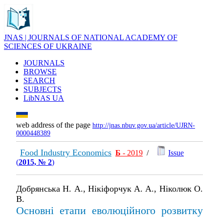
JNAS | JOURNALS OF NATIONAL ACADEMY OF
SCIENCES OF UKRAINE
JOURNALS
BROWSE
SEARCH
SUBJECTS
LibNAS UA
web address of the page
http://jnas.nbuv.gov.ua/article/UJRN-
0000448389
Food Industry Economics
Б
- 2019
/
Issue
(
2015, № 2
)
Добрянська Н. А., Нікіфорчук А. А., Ніколюк О.
В.
Основні етапи еволюційного розвитку