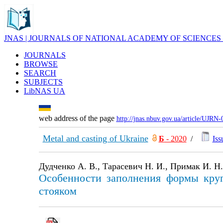
JNAS | JOURNALS OF NATIONAL ACADEMY OF SCIENCES
JOURNALS
BROWSE
SEARCH
SUBJECTS
LibNAS UA
web address of the page
http://jnas.nbuv.gov.ua/article/UJRN
Metal and casting of Ukraine
Б
- 2020
/
Iss
Дудченко А. В., Тарасевич Н. И., Примак И. Н.
Особенности заполнения формы круп
стояком