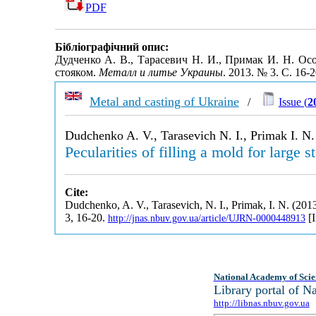
PDF
Бібліографічний опис:
Дудченко А. В., Тарасевич Н. И., Примак И. Н. О
стояком.
Металл и литье Украины
. 2013. № 3. С. 16-
Metal and casting of Ukraine
/
Issue (
2
Dudchenko A. V., Tarasevich N. I., Primak I. N.
Pecularities of filling a mold for large s
Cite:
Dudchenko, A. V., Tarasevich, N. I., Primak, I. N. (2013).
3, 16-20.
[I
http://jnas.nbuv.gov.ua/article/UJRN-0000448913
National Academy of Scie
Library portal of 
http://libnas.nbuv.gov.ua