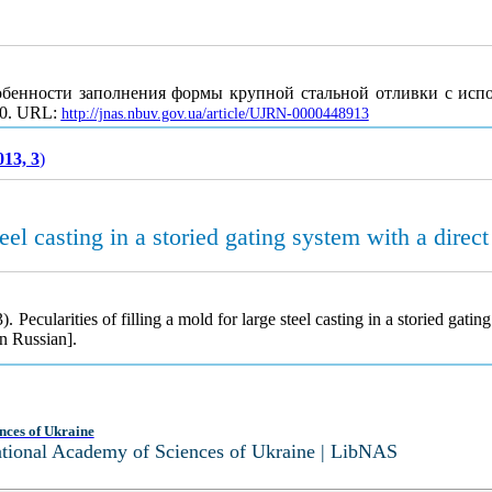
собенности заполнения формы крупной стальной отливки с ис
20. URL:
http://jnas.nbuv.gov.ua/article/UJRN-0000448913
013, 3
)
teel casting in a storied gating system with a direct
 Pecularities of filling a mold for large steel casting in a storied gatin
n Russian].
nces of Ukraine
National Academy of Sciences of Ukraine | LibNAS