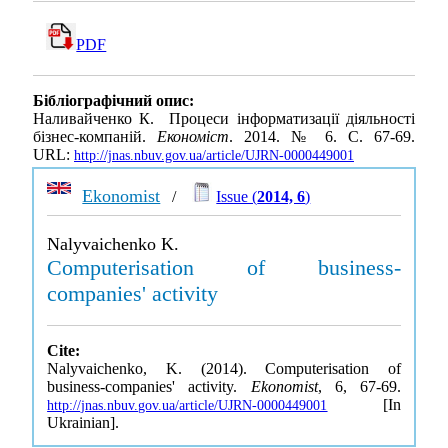
PDF
Бібліографічний опис:
Наливайченко К. Процеси інформатизації діяльності
бізнес-компаній.
Економіст
. 2014. № 6. С. 67-69.
URL:
http://jnas.nbuv.gov.ua/article/UJRN-0000449001
Ekonomist
/
Issue (
2014, 6
)
Nalyvaichenko K.
Computerisation of business-
companies' activity
Cite:
Nalyvaichenko, K. (2014). Computerisation of
business-companies' activity.
Ekonomist
, 6, 67-69.
[In
http://jnas.nbuv.gov.ua/article/UJRN-0000449001
Ukrainian].