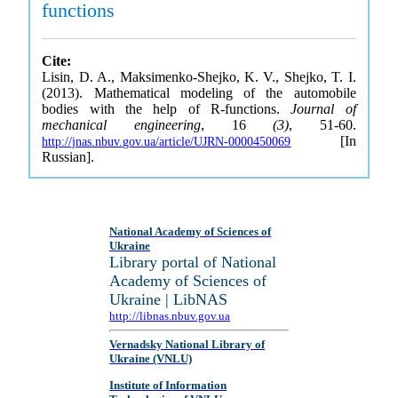
functions
Cite:
Lisin, D. A., Maksimenko-Shejko, K. V., Shejko, T. I.
(2013). Mathematical modeling of the automobile
bodies with the help of R-functions.
Journal of
mechanical engineering
, 16
(3)
, 51-60.
[In
http://jnas.nbuv.gov.ua/article/UJRN-0000450069
Russian].
National Academy of Sciences of
Ukraine
Library portal of National
Academy of Sciences of
Ukraine | LibNAS
http://libnas.nbuv.gov.ua
Vernadsky National Library of
Ukraine (VNLU)
Institute of Information