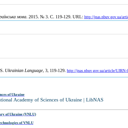
раїнська мова
. 2015. № 3. С. 119-129. URL:
http://jnas.nbuv.gov.ua/a
CS.
Ukrainian Language
, 3, 119-129.
http://jnas.nbuv.gov.ua/article/UJRN
nces of Ukraine
National Academy of Sciences of Ukraine | LibNAS
ary of Ukraine (VNLU)
 Technologies of VNLU