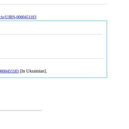
rticle/UJRN-0000451183
[In Ukrainian].
-0000451183