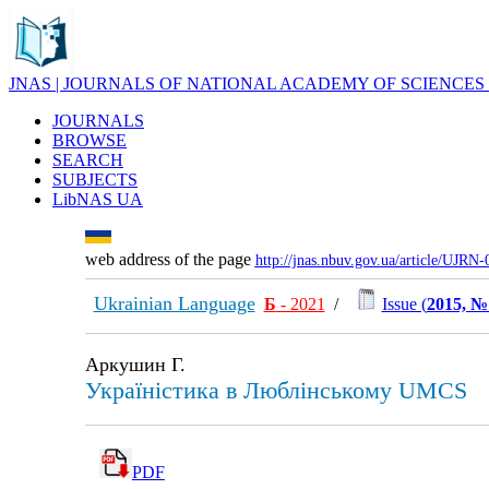
JNAS | JOURNALS OF NATIONAL ACADEMY OF SCIENCES
JOURNALS
BROWSE
SEARCH
SUBJECTS
LibNAS UA
web address of the page
http://jnas.nbuv.gov.ua/article/UJRN
Ukrainian Language
Б
- 2021
/
Issue (
2015, №
Аркушин Г.
Україністика в Люблінському UMCS
PDF