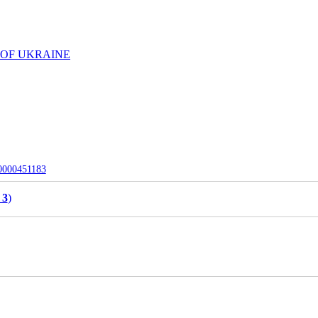
 OF UKRAINE
-0000451183
 3
)