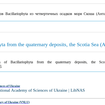
в Bacillariophyta из четвертичных осадков моря Скоша (Ант
a from the quaternary deposits, the Scotia Sea (A
 of Bacillariophyta from the quaternary deposits, the Sco
].
nces of Ukraine
National Academy of Sciences of Ukraine | LibNAS
ary of Ukraine (VNLU)