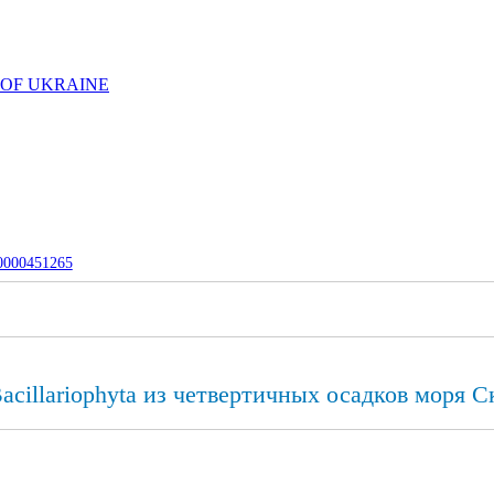
 OF UKRAINE
-0000451265
cillariophyta из четвертичных осадков моря 