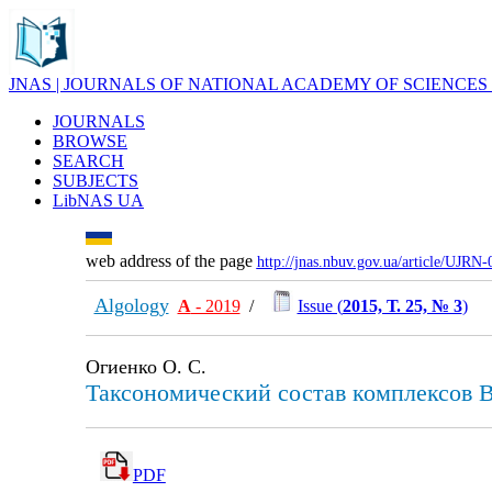
JNAS | JOURNALS OF NATIONAL ACADEMY OF SCIENCES
JOURNALS
BROWSE
SEARCH
SUBJECTS
LibNAS UA
web address of the page
http://jnas.nbuv.gov.ua/article/UJRN
Algology
А
- 2019
/
Issue (
2015, Т. 25, № 3
)
Огиенко О. С.
Таксономический состав комплексов Ba
PDF