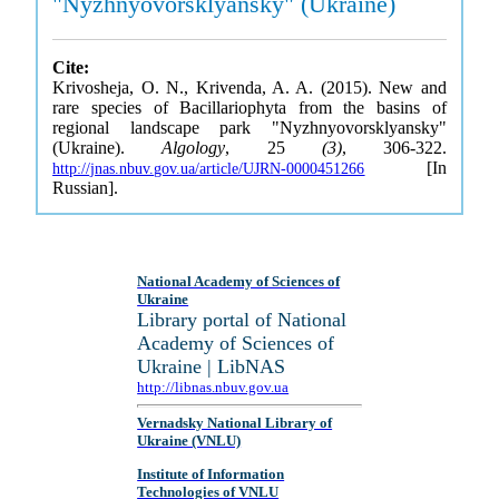
"Nyzhnyovorsklyansky" (Ukraine)
Cite:
Krivosheja, O. N., Krivenda, A. A. (2015). New and
rare species of Bacillariophyta from the basins of
regional landscape park "Nyzhnyovorsklyansky"
(Ukraine).
Algology
, 25
(3)
, 306-322.
[In
http://jnas.nbuv.gov.ua/article/UJRN-0000451266
Russian].
National Academy of Sciences of
Ukraine
Library portal of National
Academy of Sciences of
Ukraine | LibNAS
http://libnas.nbuv.gov.ua
Vernadsky National Library of
Ukraine (VNLU)
Institute of Information
Technologies of VNLU