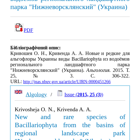
парка "Нижневорсклянский" (Украина)
PDF
Бібліографічний опис:
Кривошея О. Н., Кривенда А. А. Новые и редкие для
альгофлоры Украины виды Bacillariophyta из водоёмов
регионального ландшафтного парка
"Нижневорсклянский" (Украина).
Альгология
. 2015. Т.
25, № 3. С. 306-322.
URL:
http://jnas.nbuv.gov.ua/article/UJRN-0000451266
Algology
/
Issue (
2015, 25
(3)
)
Krivosheja O. N., Krivenda A. A.
New and rare species of
Bacillariophyta from the basins of
regional landscape park