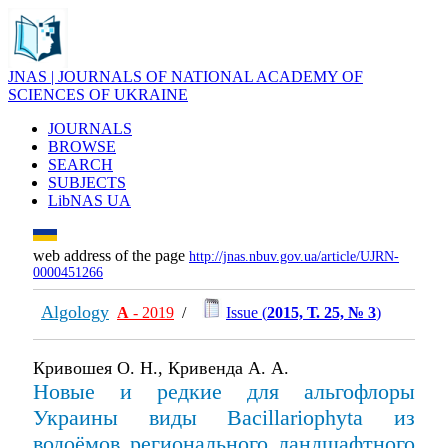
JNAS | JOURNALS OF NATIONAL ACADEMY OF
SCIENCES OF UKRAINE
JOURNALS
BROWSE
SEARCH
SUBJECTS
LibNAS UA
web address of the page
http://jnas.nbuv.gov.ua/article/UJRN-
0000451266
Algology
А
- 2019
/
Issue (
2015, Т. 25, № 3
)
Кривошея О. Н., Кривенда А. А.
Новые и редкие для альгофлоры
Украины виды Bacillariophyta из
водоёмов регионального ландшафтного