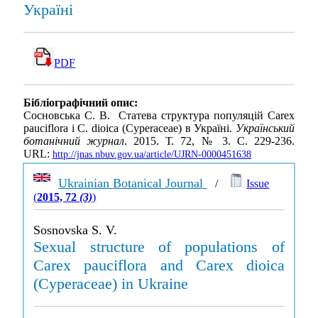
Україні
PDF
Бібліографічний опис:
Сосновська С. В. Cтатева структура популяцій Carex
pauciflora і C. dioica (Cyperaceae) в Україні.
Український
ботанічний журнал
. 2015. Т. 72, № 3. С. 229-236.
URL:
http://jnas.nbuv.gov.ua/article/UJRN-0000451638
Ukrainian Botanical Journal
/
Issue
(
2015, 72
(3)
)
Sosnovska S. V.
Sexual structure of populations of
Carex pauciflora and Carex dioica
(Cyperaceae) in Ukraine