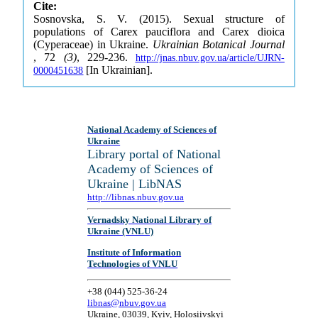
Cite:
Sosnovska, S. V. (2015). Sexual structure of
populations of Carex pauciflora and Carex dioica
(Cyperaceae) in Ukraine.
Ukrainian Botanical Journal
, 72
(3)
, 229-236.
http://jnas.nbuv.gov.ua/article/UJRN-
[In Ukrainian].
0000451638
National Academy of Sciences of
Ukraine
Library portal of National
Academy of Sciences of
Ukraine | LibNAS
http://libnas.nbuv.gov.ua
Vernadsky National Library of
Ukraine (VNLU)
Institute of Information
Technologies of VNLU
+38 (044) 525-36-24
libnas@nbuv.gov.ua
Ukraine, 03039, Kyiv, Holosiivskyi