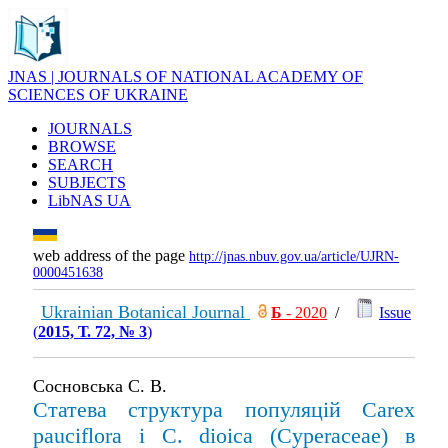
JNAS | JOURNALS OF NATIONAL ACADEMY OF
SCIENCES OF UKRAINE
JOURNALS
BROWSE
SEARCH
SUBJECTS
LibNAS UA
web address of the page
http://jnas.nbuv.gov.ua/article/UJRN-
0000451638
Ukrainian Botanical Journal
Б
- 2020
/
Issue
(
2015, Т. 72, № 3
)
Сосновська С. В.
Cтатева структура популяцій Carex
pauciflora і C. dioica (Cyperaceae) в