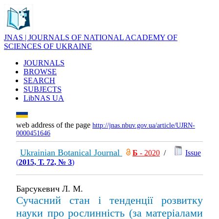
JNAS | JOURNALS OF NATIONAL ACADEMY OF
SCIENCES OF UKRAINE
JOURNALS
BROWSE
SEARCH
SUBJECTS
LibNAS UA
web address of the page
http://jnas.nbuv.gov.ua/article/UJRN-
0000451646
Ukrainian Botanical Journal
Б
- 2020
/
Issue
(
2015, Т. 72, № 3
)
Барсукевич Л. М.
Сучасний стан і тенденції розвитку
науки про рослинність (за матеріалами