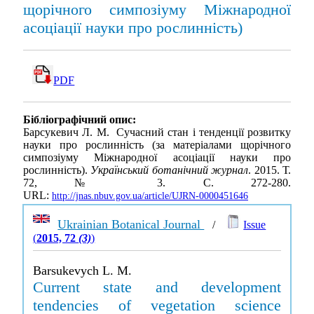
щорічного симпозіуму Міжнародної
асоціації науки про рослинність)
PDF
Бібліографічний опис:
Барсукевич Л. М. Сучасний стан і тенденції розвитку
науки про рослинність (за матеріалами щорічного
симпозіуму Міжнародної асоціації науки про
рослинність).
Український ботанічний журнал
. 2015. Т.
72, № 3. С. 272-280.
URL:
http://jnas.nbuv.gov.ua/article/UJRN-0000451646
Ukrainian Botanical Journal
/
Issue
(
2015, 72
(3)
)
Barsukevych L. M.
Current state and development
tendencies of vegetation science