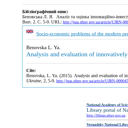
Бібліографічний опис:
Беновська Л. Я. Аналіз та оцінка інноваційно-інвес
Вип. 2. С. 5-9. URL:
http://jnas.nbuv.gov.ua/article/UJRN-0
Socio-economic problems of the modern per
Benovska L. Ya.
Analysis and evaluation of innovatively
Cite:
Benovska, L. Ya. (2015). Analysis and evaluation of in
Ukraine
, 2, 5-9.
http://jnas.nbuv.gov.ua/article/UJRN-00004
National Academy of Scie
Library portal of 
http://libnas.nbuv.gov.ua
Vernadsky National Libr