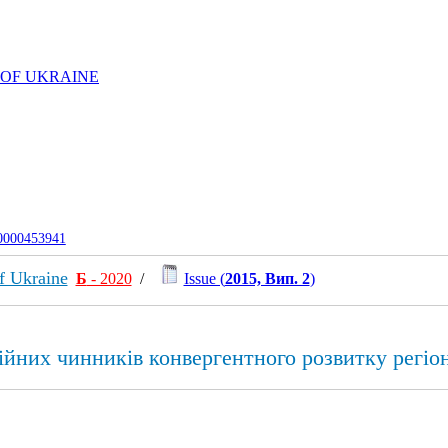
 OF UKRAINE
-0000453941
f Ukraine
Б
- 2020
/
Issue (
2015, Вип. 2
)
ійних чинників конвергентного розвитку регіон