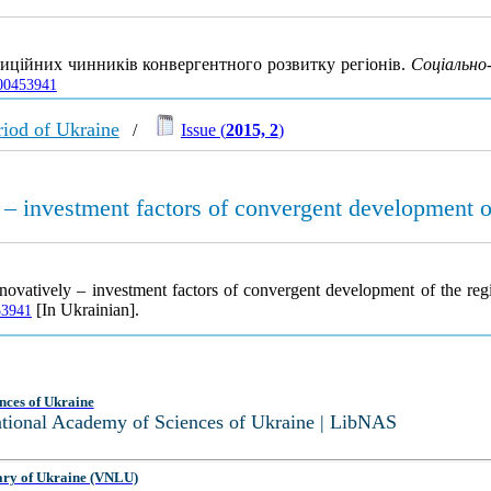
тиційних чинників конвергентного розвитку регіонів.
Соціально-
000453941
iod of Ukraine
/
Issue (
2015, 2
)
 – investment factors of convergent development o
novatively – investment factors of convergent development of the re
[In Ukrainian].
53941
nces of Ukraine
National Academy of Sciences of Ukraine | LibNAS
ary of Ukraine (VNLU)