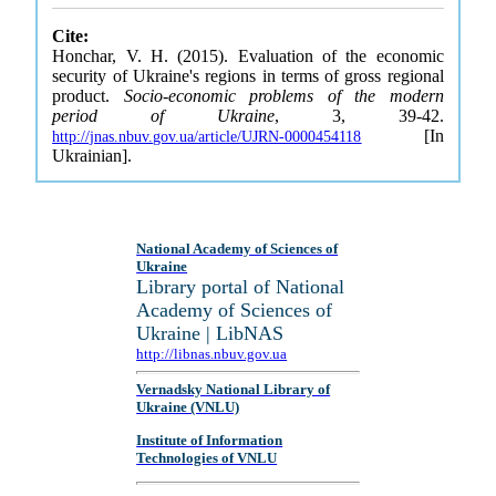
Cite:
Honchar, V. H. (2015). Evaluation of the economic
security of Ukraine's regions in terms of gross regional
product.
Socio-economic problems of the modern
period of Ukraine
, 3, 39-42.
[In
http://jnas.nbuv.gov.ua/article/UJRN-0000454118
Ukrainian].
National Academy of Sciences of
Ukraine
Library portal of National
Academy of Sciences of
Ukraine | LibNAS
http://libnas.nbuv.gov.ua
Vernadsky National Library of
Ukraine (VNLU)
Institute of Information
Technologies of VNLU