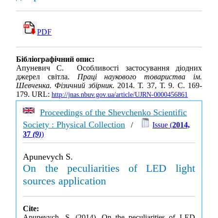
PDF
Бібліографічний опис:
Апуневич С. Особливості застосування діодних
джерел світла.
Праці наукового товариства ім.
Шевченка. Фізичний збірник
. 2014. Т. 37, Т. 9. С. 169-
179. URL:
http://jnas.nbuv.gov.ua/article/UJRN-0000456861
Proceedings of the Shevchenko Scientific
Society : Physical Collection
/
Issue (
2014,
37
(9)
)
Apunevych S.
On the peculiarities of LED light
sources application
Cite:
Apunevych, S. (2014). On the peculiarities of LED