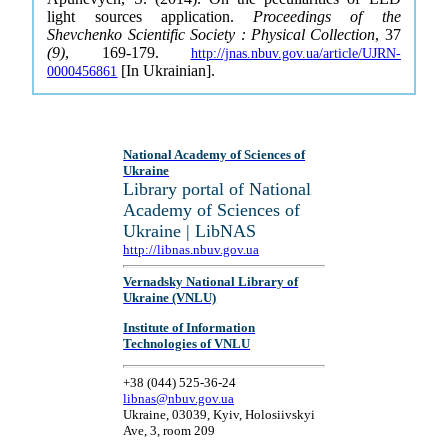
light sources application.
Proceedings of the
Shevchenko Scientific Society : Physical Collection
, 37
(9)
, 169-179.
http://jnas.nbuv.gov.ua/article/UJRN-
[In Ukrainian].
0000456861
National Academy of Sciences of
Ukraine
Library portal of National
Academy of Sciences of
Ukraine | LibNAS
http://libnas.nbuv.gov.ua
Vernadsky National Library of
Ukraine (VNLU)
Institute of Information
Technologies of VNLU
+38 (044) 525-36-24
libnas@nbuv.gov.ua
Ukraine, 03039, Kyiv, Holosiivskyi
Ave, 3, room 209