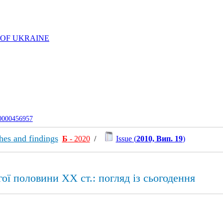
 OF UKRAINE
-0000456957
ches and findings
Б
- 2020
/
Issue (
2010, Вип. 19
)
ої половини XX ст.: погляд із сьогодення