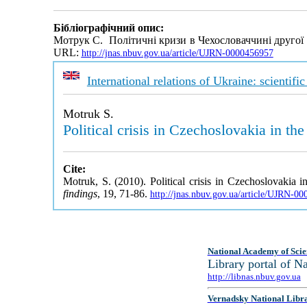
Бібліографічний опис:
Мотрук С. Політичні кризи в Чехословаччині другої 
URL:
http://jnas.nbuv.gov.ua/article/UJRN-0000456957
International relations of Ukraine: scientifi
Motruk S.
Political crisis in Czechoslovakia in th
Cite:
Motruk, S. (2010). Political crisis in Czechoslovakia 
findings
, 19, 71-86.
http://jnas.nbuv.gov.ua/article/UJRN-0
National Academy of Scie
Library portal of 
http://libnas.nbuv.gov.ua
Vernadsky National Libr