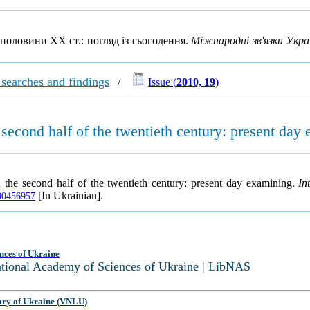
половини XX ст.: погляд із сьогодення.
Міжнародні зв'язки Украї
c searches and findings
/
Issue (
2010, 19
)
e second half of the twentieth century: present day
in the second half of the twentieth century: present day examining.
In
[In Ukrainian].
000456957
nces of Ukraine
National Academy of Sciences of Ukraine | LibNAS
ary of Ukraine (VNLU)