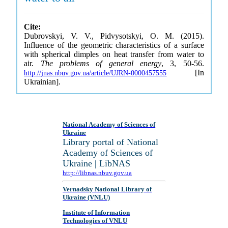
Cite:
Dubrovskyi, V. V., Pidvysotskyi, O. M. (2015).
Influence of the geometric characteristics of a surface
with spherical dimples on heat transfer from water to
air.
The problems of general energy
, 3, 50-56.
[In
http://jnas.nbuv.gov.ua/article/UJRN-0000457555
Ukrainian].
National Academy of Sciences of
Ukraine
Library portal of National
Academy of Sciences of
Ukraine | LibNAS
http://libnas.nbuv.gov.ua
Vernadsky National Library of
Ukraine (VNLU)
Institute of Information
Technologies of VNLU